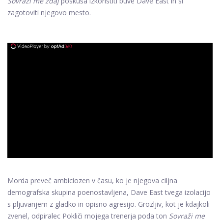
Sovraži me zdaj
poskuša izkoristiti buve Dave East in si
zagotoviti njegovo mesto.
ad
Morda preveč ambiciozen v času, ko je njegova ciljna
demografska skupina poenostavljena, Dave East tvega izolacijo
s pljuvanjem z gladko in opisno agresijo. Grozljiv, kot je kdajkoli
zvenel, odpiralec Pokliči mojega trenerja poda ton
Sovraži me