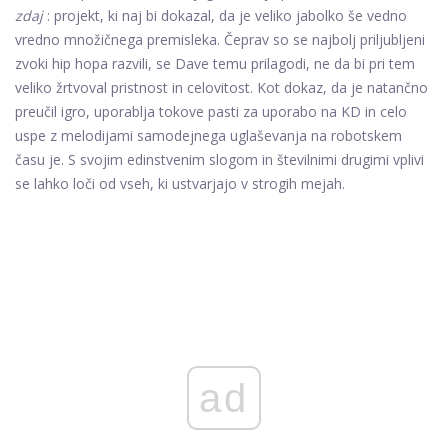
zdaj
: projekt, ki naj bi dokazal, da je veliko jabolko še vedno
vredno množičnega premisleka. Čeprav so se najbolj priljubljeni
zvoki hip hopa razvili, se Dave temu prilagodi, ne da bi pri tem
veliko žrtvoval pristnost in celovitost. Kot dokaz, da je natančno
preučil igro, uporablja tokove pasti za uporabo na KD in celo
uspe z melodijami samodejnega uglaševanja na robotskem
času je. S svojim edinstvenim slogom in številnimi drugimi vplivi
se lahko loči od vseh, ki ustvarjajo v strogih mejah.
ad