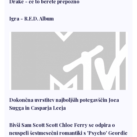
Drake - če to berete prepozno
Igra - R.E.D. Album
Dokončna uvrstitev najboljših potegavščin Joea
Sugga in Casparja Leeja
Bivši Sam Scott Scott Chloe Ferry se odpira o
neuspeli šestmesečni romantiki s 'Psycho' Geordie