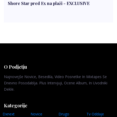
Shore Star pred Ex na plaži - EXCLUSIVE
O Podjetju
Najnovejše Novice, Besedila, Video Posnetke In Mixtapes Se
Dnevno Posodablja. Plus Intervjuji, Ocene Album, In Uvodniki
Dekle.
Kategorije
Dxnext
Novice
Drugo
Tv Oddaje