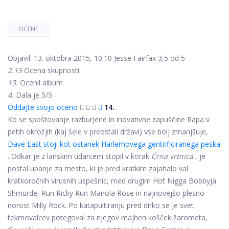
OCENE
Objavil: 13. oktobra 2015, 10.10 Jesse Fairfax
3,5 od 5
2.15
Ocena skupnosti
13.
Ocenil album
4.
Dala je 5/5
Oddajte svojo oceno
14.
Ko se spoštovanje razburjene in inovativne zapuščine Rapa v
petih okrožjih (kaj šele v preostali državi) vse bolj zmanjšuje,
Dave East stoji kot ostanek Harlemovega gentrificiranega peska
. Odkar je z lanskim udarcem stopil v korak
Črna vrtnica
, je
postal upanje za mesto, ki je pred kratkim zajahalo val
kratkoročnih virusnih uspešnic, med drugim Hot Nigga Bobbyja
Shmurde, Run Ricky Run Manola Rose in najnovejšo plesno
norost Milly Rock. Po katapultiranju pred dirko se je svet
tekmovalcev potegoval za njegov majhen košček žarometa,