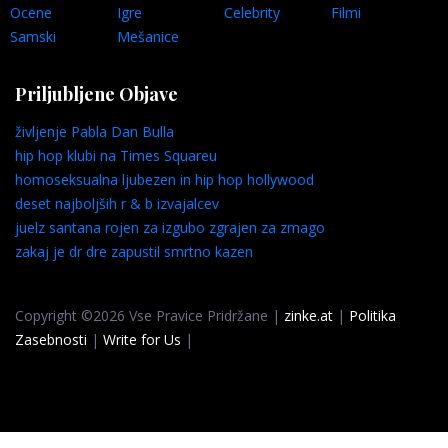
Ocene
Igre
Celebrity
Filmi
Samski
Mešanice
Priljubljene Objave
življenje Pabla Dan Bulla
hip hop klubi na Times Squareu
homoseksualna ljubezen in hip hop hollywood
deset najboljših r & b izvajalcev
juelz santana rojen za izgubo zgrajen za zmago
zakaj je dr dre zapustil smrtno kazen
Copyright ©2026 Vse Pravice Pridržane |
zinke.at
|
Politika
Zasebnosti
|
Write for Us
|