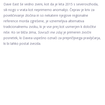
Dave East še vedno zveni, kot da je leta 2015 s severovzhoda,
sili nogo v vrata kot neprimerno anomalijo. Čeprav je kriv za
poveličevanje zločina in so nekatere njegove regionalne
reference morda zgrešene, je vznemirljiva alternativa
tradicionalnemu zvoku, ki je vse prej kot usmerjen k določitvi
niše. Ko se bliža zima,
Sovraži me zdaj
je primeren zvočni
posnetek, ki Davea uspešno označi za prepričljivega pravljičarja,
ki bi lahko postal zvezda.