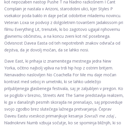
kot nepozaben nastop Pushe T na hladno razkošnem I Cant
Complain je nastala v Arizoni, starodobni ulici, kjer Styles P
vsekakor poda baklo in daje pečat odobritve mlademu novincu.
Veteran Loxa se podvoji z dolgoletnim tovarišem Jadakissom pri
filmu Everything Lit, trenutek, ki bo zagotovo ugajal njihovemu
glavnemu občinstvu, a na koncu zveni kot nič posebnega.
Odvisnost Davea Easta od teh nepotrebnih znakov odvrača od
dejstva, da je dovolj močan, da se lahko nosi.
Dave East, ki prihaja iz znamenitega mestnega jedra New
Yorka, očitno najbolj vpliva na trdi hip hop z ostrim britjem.
Nenavadno naslovljen No Coachella For Me mu daje močan
kontrast med seboj in umetniki, ki se lahko udeležijo
priljubljenega glasbenega festivala, saj je zaljubljen v pregon. Ko
se poglobi v brezno, Streets Aint The Same predstavlja realizem,
ki ga v današnjih pesmih skorajda ne prenašajo, saj pripoveduje
svojo zgodbo brez slutečega lažnega pretvarjanja. Čeprav
Daveu Eastu vseskozi primanjkuje kesanja
Sovraži me zdaj
,
hladnokrvni Numb vzbuja sočutje, ko se spominja bližnjih, ki so