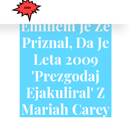
Eminem Je Že
Priznal, Da Je
Leta 2009
'prezgodaj
Ejakuliral' Z
Mariah Carey