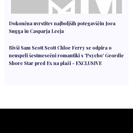
Dokončna uvrstitev najboljših potegavščin Joea
Sugga in Casparja Leeja
Bivši Sam Scott Scott Chloe Ferry se odpira o
neuspeli šestmesečni romantiki s 'Psycho' Geordie
Shore Star pred Ex na plaži - EXCLUSIVE