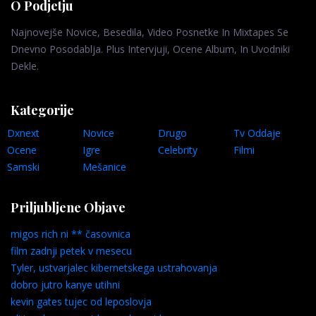
O Podjetju
Najnovejše Novice, Besedila, Video Posnetke In Mixtapes Se
Dnevno Posodablja. Plus Intervjuji, Ocene Album, In Uvodniki
Dekle.
Kategorije
Dxnext
Novice
Drugo
Tv Oddaje
Ocene
Igre
Celebrity
Filmi
Samski
Mešanice
Priljubljene Objave
migos rich ni ** časovnica
film zadnji petek v mesecu
Tyler, ustvarjalec kibernetskega ustrahovanja
dobro jutro kanye utihni
kevin gates tujec od leposlovja