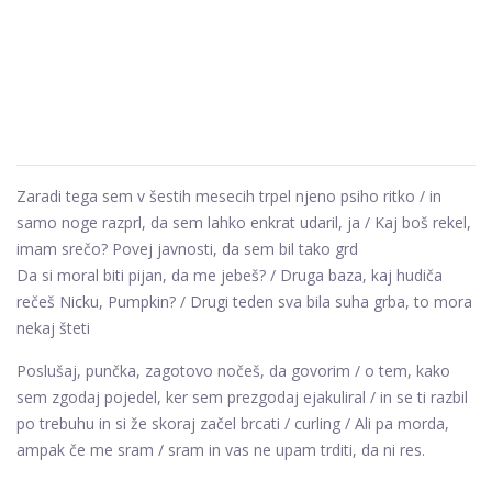
Zaradi tega sem v šestih mesecih trpel njeno psiho ritko / in
samo noge razprl, da sem lahko enkrat udaril, ja / Kaj boš rekel,
imam srečo? Povej javnosti, da sem bil tako grd
Da si moral biti pijan, da me jebeš? / Druga baza, kaj hudiča
rečeš Nicku, Pumpkin? / Drugi teden sva bila suha grba, to mora
nekaj šteti
Poslušaj, punčka, zagotovo nočeš, da govorim / o tem, kako
sem zgodaj pojedel, ker sem prezgodaj ejakuliral / in se ti razbil
po trebuhu in si že skoraj začel brcati / curling / Ali pa morda,
ampak če me sram / sram in vas ne upam trditi, da ni res.