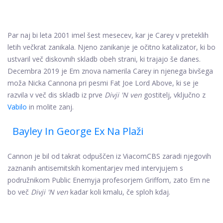
Par naj bi leta 2001 imel šest mesecev, kar je Carey v preteklih
letih večkrat zanikala. Njeno zanikanje je očitno katalizator, ki bo
ustvaril več diskovnih skladb obeh strani, ki trajajo še danes.
Decembra 2019 je Em znova namerila Carey in njenega bivšega
moža Nicka Cannona pri pesmi Fat Joe Lord Above, ki se je
razvila v več dis skladb iz prve
Divji 'N ven
gostitelj, vključno z
Vabilo
in molite zanj.
Bayley In George Ex Na Plaži
Cannon je bil od takrat odpuščen iz ViacomCBS zaradi njegovih
zaznanih antisemitskih komentarjev med intervjujem s
podružnikom Public Enemyja profesorjem Griffom, zato Em ne
bo več
Divji 'N ven
kadar koli kmalu, če sploh kdaj.