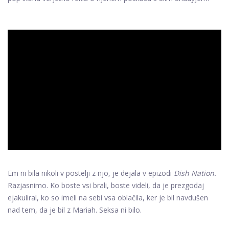
ad
Em ni bila nikoli v postelji z njo, je dejala v epizodi
Dish Nation.
Razjasnimo. Ko boste vsi brali, boste videli, da je prezgodaj
ejakuliral, ko so imeli na sebi vsa oblačila, ker je bil navdušen
nad tem, da je bil z Mariah. Seksa ni bilo.