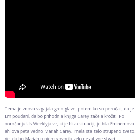
Tema je znova vzgajala grdo glavo, potem ko so poročali, da je
Em poudaril, da bo prihodnja knjiga Carey začela krožiti. Po
poročanju Us Weeklyja vir, ki je blizu situaciji, je bila Eminemova
ahilova peta vedno Mariah Carey. Imela sta zelo strupeno zvezo.
Ve, da bo Mariah o njem govorila zelo negativne stvari.