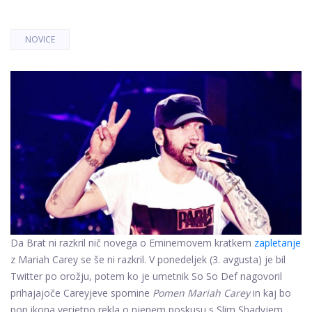
NOVICE
Da Brat ni razkril nič novega o Eminemovem kratkem
zapletanje
z Mariah Carey se še ni razkril. V ponedeljek (3. avgusta) je bil
Twitter po orožju, potem ko je umetnik So So Def nagovoril
prihajajoče Careyjeve spomine
Pomen Mariah Carey
in kaj bo
pop ikona verjetno rekla o njenem poskusu s Slim Shadyjem.